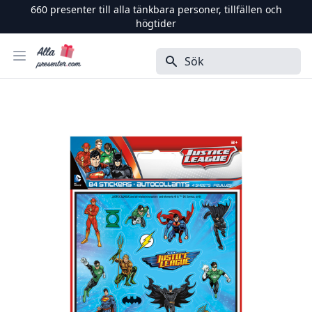
660
presenter till alla tänkbara personer, tillfällen och
högtider
Alla Presenter
Öppna menyn
Sök