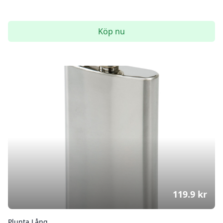
Köp nu
119.9
kr
Plunta Lång