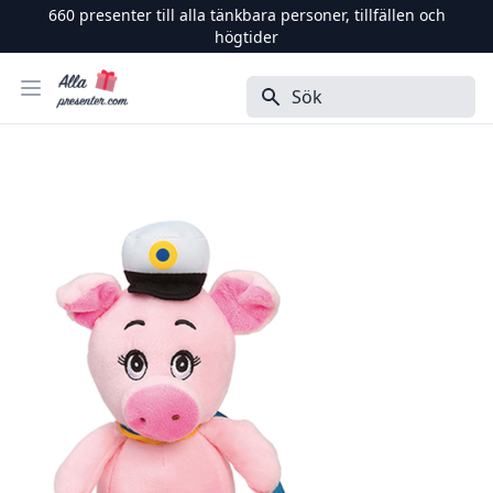
660
presenter till alla tänkbara personer, tillfällen och
högtider
Alla Presenter
Öppna menyn
Sök