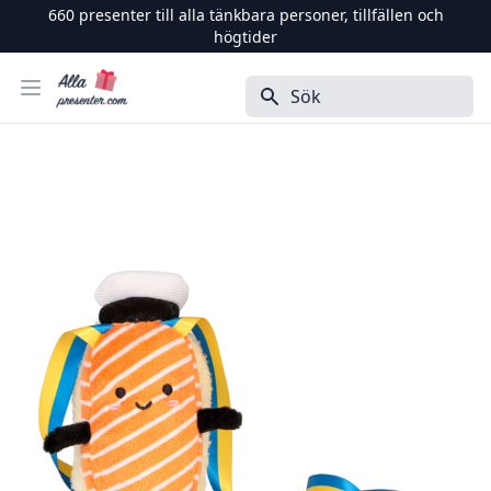
660
presenter till alla tänkbara personer, tillfällen och
högtider
Alla Presenter
Öppna menyn
Sök