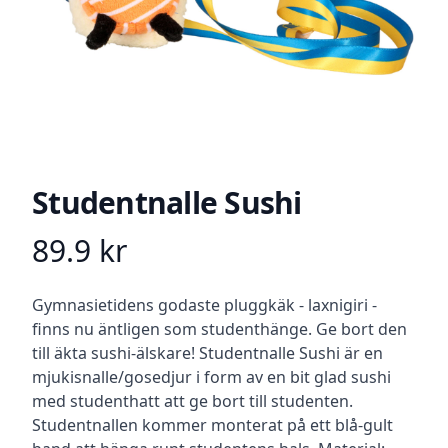
Studentnalle Sushi
89.9
kr
Product information
Beskrivning
Gymnasietidens godaste pluggkäk - laxnigiri -
finns nu äntligen som studenthänge. Ge bort den
till äkta sushi-älskare! Studentnalle Sushi är en
mjukisnalle/gosedjur i form av en bit glad sushi
med studenthatt att ge bort till studenten.
Studentnallen kommer monterat på ett blå-gult