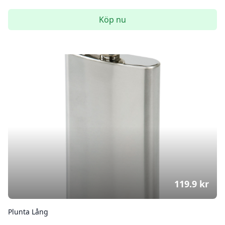
Köp nu
119.9
kr
Plunta Lång