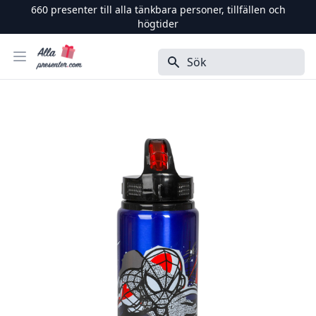
660
presenter till alla tänkbara personer, tillfällen och
högtider
Alla Presenter
Öppna menyn
Sök