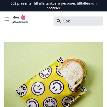
662
presenter till alla tänkbara personer, tillfällen och
högtider
Alla Presenter
Öppna menyn
Sök