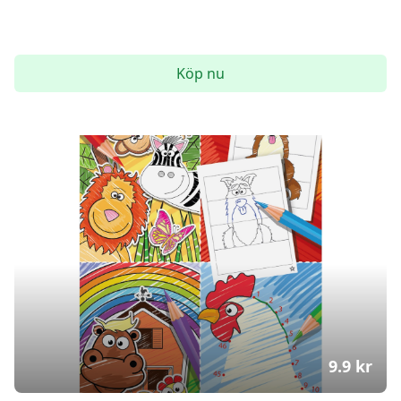
Köp nu
9.9
kr