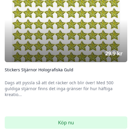
29.9
kr
Stickers Stjärnor Holografiska Guld
Dags att pyssla så att det räcker och blir över! Med 500
guldiga stjärnor finns det inga gränser för hur häftiga
kreatio...
Köp nu