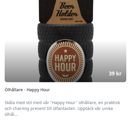
39
kr
Ölhållare - Happy Hour
Skåla med stil med vår "Happy Hour" ölhållare, en praktisk
och charmig present till ölfantasten. Upptäck vår unika
ölhål...