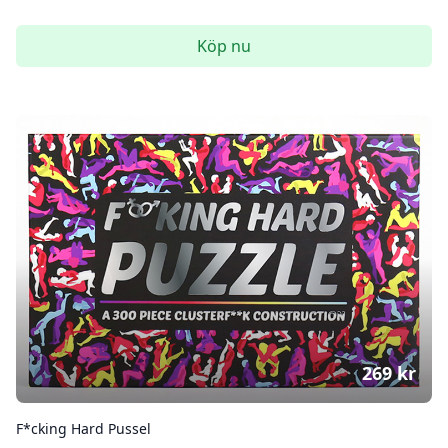
Köp nu
269
kr
F*cking Hard Pussel