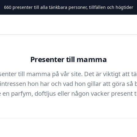
660
presenter till alla tänkbara personer, tillfällen och högtider
Presenter till mamma
esenter till mamma på vår site. Det är viktigt att
 intressen hon har och vad hon gillar att göra så b
 en parfym, doftljus eller någon vacker present