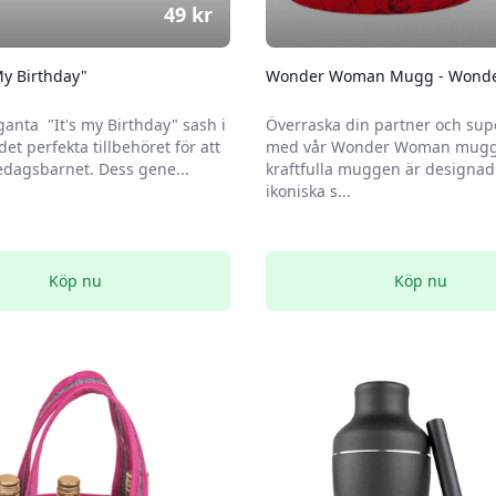
49
kr
My Birthday"
Wonder Woman Mugg - Wond
anta "It's my Birthday" sash i
Överraska din partner och s
 det perfekta tillbehöret för att
med vår Wonder Woman mugg
sedagsbarnet. Dess gene...
kraftfulla muggen är designa
ikoniska s...
Köp nu
Köp nu