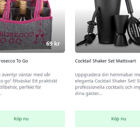
69
kr
Prosecco To Go
Cocktail Shaker Set Mattsvart
 äventyr väntar med vår
Uppgradera din hemmabar me
o go" filtväska! Ett praktiskt
eleganta Cocktail Shaker Set! 
tillbehör, perfekt för
professionella cocktails och i
.
dina gäster...
Köp nu
Köp nu