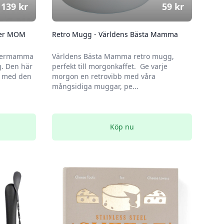
139
kr
59
kr
er MOM
Retro Mugg - Världens Bästa Mamma
upermamma
Världens Bästa Mamma retro mugg,
. Den här
perfekt till morgonkaffet. Ge varje
d med den
morgon en retrovibb med våra
mångsidiga muggar, pe...
Köp nu