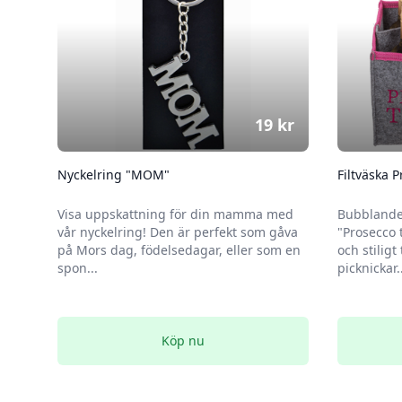
19
kr
Nyckelring "MOM"
Filtväska 
Visa uppskattning för din mamma med
Bubblande
vår nyckelring! Den är perfekt som gåva
"Prosecco t
på Mors dag, födelsedagar, eller som en
och stiligt 
spon...
picknickar..
Köp nu