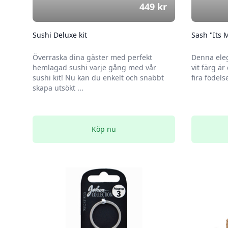
449
kr
Sushi Deluxe kit
Sash "Its 
Överraska dina gäster med perfekt
Denna eleg
hemlagad sushi varje gång med vår
vit färg är
sushi kit! Nu kan du enkelt och snabbt
fira födel
skapa utsökt ...
Köp nu