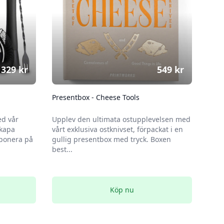
329
kr
549
kr
Presentbox - Cheese Tools
d vår
Upplev den ultimata ostupplevelsen med
Skapa
vårt exklusiva ostknivset, förpackat i en
mponera på
gullig presentbox med tryck. Boxen
best...
Köp nu