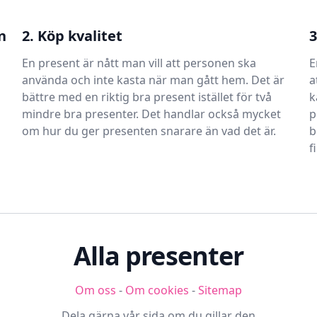
n
2. Köp kvalitet
3
En present är nått man vill att personen ska
E
använda och inte kasta när man gått hem. Det är
a
bättre med en riktig bra present istället för två
k
mindre bra presenter. Det handlar också mycket
p
om hur du ger presenten snarare än vad det är.
b
f
Alla presenter
Om oss
-
Om cookies
-
Sitemap
Dela gärna vår sida om du gillar den