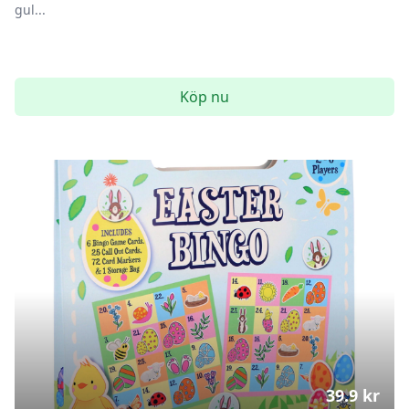
gul...
Köp nu
39.9
kr