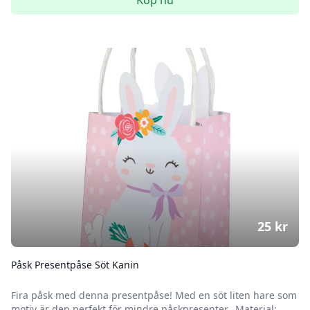
Köp nu
25
kr
Påsk Presentpåse Söt Kanin
Fira påsk med denna presentpåse! Med en söt liten hare som
motiv är den perfekt för mindre påskpresenter. Material: