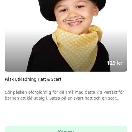
129
kr
Påsk Utklädning Hatt & Scarf
Gör påsken oförglömlig för de små med detta kit! Perfekt för
barnen att klä ut sig i. Satsa på en svart hatt och en scar...