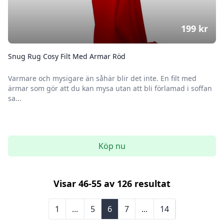
199
kr
Snug Rug Cosy Filt Med Armar Röd
Varmare och mysigare än såhär blir det inte. En filt med
ärmar som gör att du kan mysa utan att bli förlamad i soffan
sa...
Köp nu
Visar
46
-
55
av
126
resultat
1
...
5
6
7
...
14