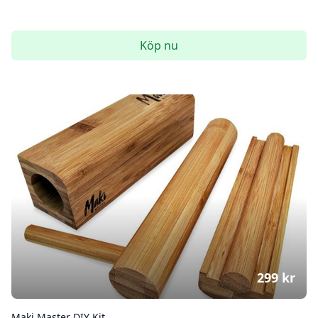
Köp nu
299
kr
Maki Master DIY Kit