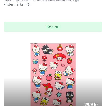
klistermärken. B...
Köp nu
29.9
kr