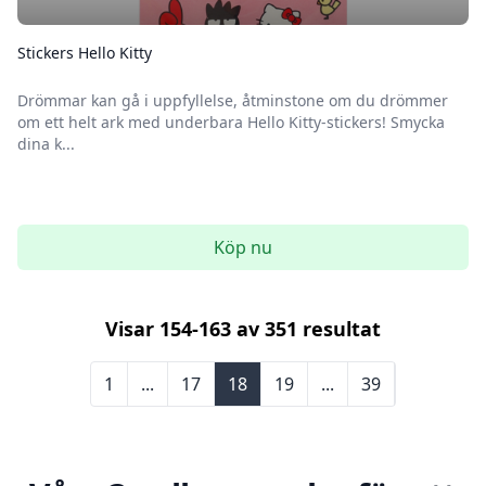
Stickers Hello Kitty
Drömmar kan gå i uppfyllelse, åtminstone om du drömmer
om ett helt ark med underbara Hello Kitty-stickers! Smycka
dina k...
Köp nu
Visar
154
-
163
av
351
resultat
1
...
17
18
19
...
39