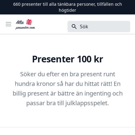
660
presenter till alla tänkbara personer, tillfällen och
högtider
Alla Presenter
Öppna menyn
Sök
Presenter 100 kr
Söker du efter en bra present runt
hundra kronor så har du hittat rätt! En
billig present är bättre än ingenting och
passar bra till julklappsspelet.