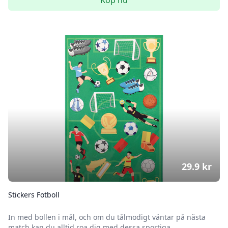
Köp nu
29.9
kr
Stickers Fotboll
In med bollen i mål, och om du tålmodigt väntar på nästa
match kan du alltid roa dig med dessa sportiga