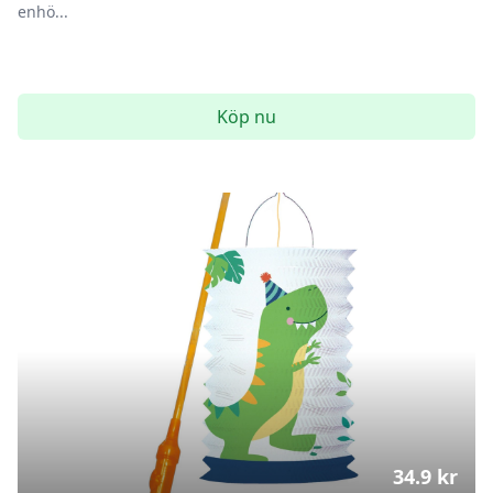
enhö...
Köp nu
34.9
kr